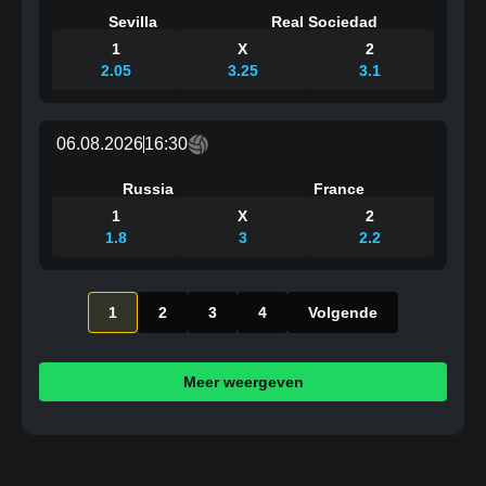
Sevilla
Real Sociedad
1
X
2
2.05
3.25
3.1
06.08.2026
16:30
Russia
France
1
X
2
1.8
3
2.2
1
2
3
4
Volgende
Meer weergeven