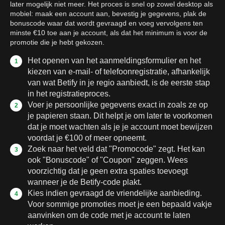
later mogelijk niet meer. Het proces is snel op zowel desktop als
mobiel: maak een account aan, bevestig je gegevens, plak de
bonuscode waar dat wordt gevraagd en voeg vervolgens ten
minste €10 toe aan je account, als dat het minimum is voor de
promotie die je hebt gekozen.
Het openen van het aanmeldingsformulier en het
kiezen van e-mail- of telefoonregistratie, afhankelijk
van wat Betify in je regio aanbiedt, is de eerste stap
in het registratieproces.
Voer je persoonlijke gegevens exact in zoals ze op
je papieren staan. Dit helpt je om later te voorkomen
dat je moet wachten als je je account moet bewijzen
voordat je €100 of meer opneemt.
Zoek naar het veld dat "Promocode" zegt. Het kan
ook "Bonuscode" of "Coupon" zeggen. Wees
voorzichtig dat je geen extra spaties toevoegt
wanneer je de Betify-code plakt.
Kies indien gevraagd de vriendelijke aanbieding.
Voor sommige promoties moet je een bepaald vakje
aanvinken om de code met je account te laten