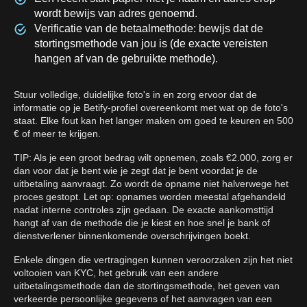
Een recent stuk papier met je naam en adres erop
wordt bewijs van adres genoemd.
Verificatie van de betaalmethode: bewijs dat de
stortingsmethode van jou is (de exacte vereisten
hangen af van de gebruikte methode).
Stuur volledige, duidelijke foto's in en zorg ervoor dat de
informatie op je Betify-profiel overeenkomt met wat op de foto's
staat. Elke fout kan het langer maken om goed te keuren en 500
€ of meer te krijgen.
TIP: Als je een groot bedrag wilt opnemen, zoals €2.000, zorg er
dan voor dat je bent wie je zegt dat je bent voordat je de
uitbetaling aanvraagt. Zo wordt de opname niet halverwege het
proces gestopt. Let op: opnames worden meestal afgehandeld
nadat interne controles zijn gedaan. De exacte aankomsttijd
hangt af van de methode die je kiest en hoe snel je bank of
dienstverlener binnenkomende overschrijvingen boekt.
Enkele dingen die vertragingen kunnen veroorzaken zijn het niet
voltooien van KYC, het gebruik van een andere
uitbetalingsmethode dan de stortingsmethode, het geven van
verkeerde persoonlijke gegevens of het aanvragen van een