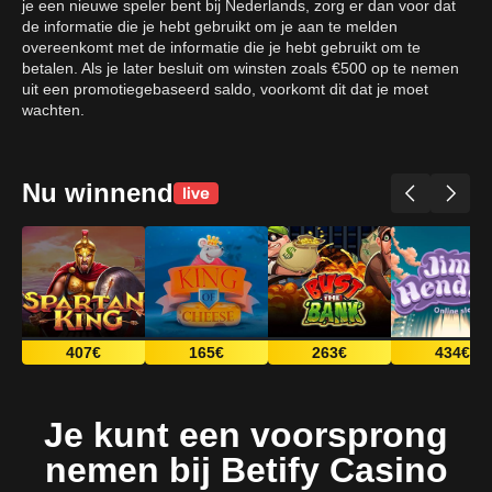
je een nieuwe speler bent bij Nederlands, zorg er dan voor dat
de informatie die je hebt gebruikt om je aan te melden
overeenkomt met de informatie die je hebt gebruikt om te
betalen. Als je later besluit om winsten zoals €500 op te nemen
uit een promotiegebaseerd saldo, voorkomt dit dat je moet
wachten.
Nu winnend
220€
220€
146€
312€
Je kunt een voorsprong
nemen bij Betify Casino