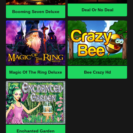
Deal Or No Deal
Booming Seven Deluxe
Magic Of The Ring Deluxe
Bee Crazy Hd
Enchanted Garden