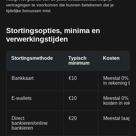
nodig. Het gebruik van de juiste betaalmethode helpt je
vertragingen te voorkomen die kunnen betekenen dat je
tijdelijke bonussen mist.
Stortingsopties, minima en
verwerkingstijden
Stortingsmethode
Typisch
Kosten
minimum
Bankkaart
€10
Meestal 0% van
in rekening br
E-wallets
€10
Meestal 0% van
kosten in reke
Direct
€20
Meestal laag o
bankieren/online
bankieren