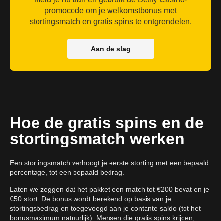
Meld je nu aan en gebruik de Betify Casino-
promocode om je welkomstbonus met
stortingsmatch en gratis spins te ontgrendelen.
Aan de slag
Hoe de gratis spins en de
stortingsmatch werken
Een stortingsmatch verhoogt je eerste storting met een bepaald
percentage, tot een bepaald bedrag.
Laten we zeggen dat het pakket een match tot €200 bevat en je
€50 stort. De bonus wordt berekend op basis van je
stortingsbedrag en toegevoegd aan je contante saldo (tot het
bonusmaximum natuurlijk). Mensen die gratis spins krijgen,