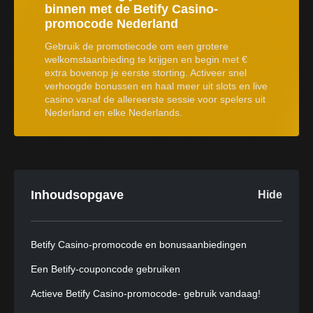
binnen met de Betify Casino-
promocode Nederland
Gebruik de promotiecode om een grotere
welkomstaanbieding te krijgen en begin met €
extra bovenop je eerste storting. Activeer snel
verhoogde bonussen en haal meer uit slots en live
casino vanaf de allereerste sessie voor spelers uit
Nederland en elke Nederlands.
Inhoudsopgave
Hide
Betify Casino-promocode en bonusaanbiedingen
Een Betify-couponcode gebruiken
Actieve Betify Casino-promocode- gebruik vandaag!