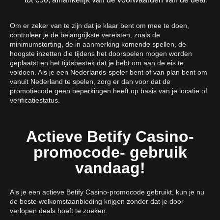
tot €50, afhankelijk van de voorwaarden van de deal.
Om er zeker van te zijn dat je klaar bent om mee te doen,
controleer je de belangrijkste vereisten, zoals de
minimumstorting, de in aanmerking komende spellen, de
hoogste inzetten die tijdens het doorspelen mogen worden
geplaatst en het tijdsbestek dat je hebt om aan de eis te
voldoen. Als je een Nederlands-speler bent of van plan bent om
vanuit Nederland te spelen, zorg er dan voor dat de
promotiecode geen beperkingen heeft op basis van je locatie of
verificatiestatus.
Actieve Betify Casino-
promocode- gebruik
vandaag!
Als je een actieve Betify Casino-promocode gebruikt, kun je nu
de beste welkomstaanbieding krijgen zonder dat je door
verlopen deals hoeft te zoeken.