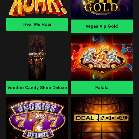
Hear Me Roar
Vegas Vip Gold
Fafafa
Voodoo Candy Shop Deluxe