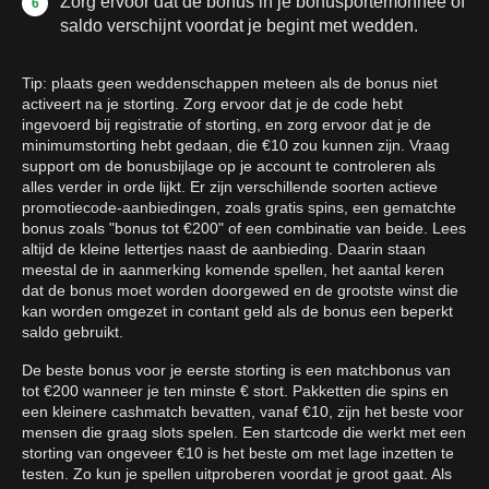
Zorg ervoor dat de bonus in je bonusportemonnee of
saldo verschijnt voordat je begint met wedden.
Tip: plaats geen weddenschappen meteen als de bonus niet
activeert na je storting. Zorg ervoor dat je de code hebt
ingevoerd bij registratie of storting, en zorg ervoor dat je de
minimumstorting hebt gedaan, die €10 zou kunnen zijn. Vraag
support om de bonusbijlage op je account te controleren als
alles verder in orde lijkt. Er zijn verschillende soorten actieve
promotiecode-aanbiedingen, zoals gratis spins, een gematchte
bonus zoals "bonus tot €200" of een combinatie van beide. Lees
altijd de kleine lettertjes naast de aanbieding. Daarin staan
meestal de in aanmerking komende spellen, het aantal keren
dat de bonus moet worden doorgewed en de grootste winst die
kan worden omgezet in contant geld als de bonus een beperkt
saldo gebruikt.
De beste bonus voor je eerste storting is een matchbonus van
tot €200 wanneer je ten minste € stort. Pakketten die spins en
een kleinere cashmatch bevatten, vanaf €10, zijn het beste voor
mensen die graag slots spelen. Een startcode die werkt met een
storting van ongeveer €10 is het beste om met lage inzetten te
testen. Zo kun je spellen uitproberen voordat je groot gaat. Als