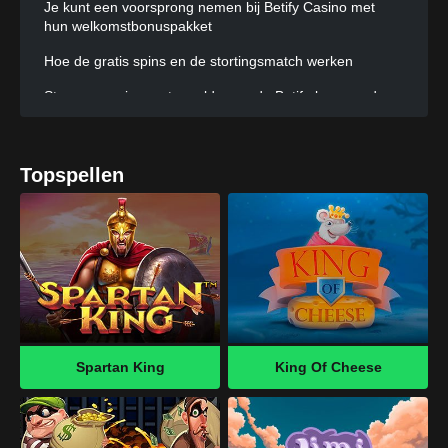
Je kunt een voorsprong nemen bij Betify Casino met
hun welkomstbonuspakket
Hoe de gratis spins en de stortingsmatch werken
Stappen om je aan te melden en de Betify-bonuscode
te gebruiken
Stortingsmethoden bij Betify: minima, kosten en
verwerkingstijden
Topspellen
Stortingsopties, minima en verwerkingstijden
Opnames bij Betify: verificatie, uitbetalingssnelheid en
limieten
Je identiteit controleren (kyc) voor opnames
Spartan King
King Of Cheese