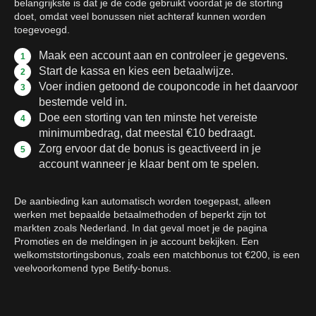
belangrijkste is dat je de code gebruikt voordat je de storting
doet, omdat veel bonussen niet achteraf kunnen worden
toegevoegd.
Maak een account aan en controleer je gegevens.
Start de kassa en kies een betaalwijze.
Voer indien getoond de couponcode in het daarvoor
bestemde veld in.
Doe een storting van ten minste het vereiste
minimumbedrag, dat meestal €10 bedraagt.
Zorg ervoor dat de bonus is geactiveerd in je
account wanneer je klaar bent om te spelen.
De aanbieding kan automatisch worden toegepast, alleen
werken met bepaalde betaalmethoden of beperkt zijn tot
markten zoals Nederland. In dat geval moet je de pagina
Promoties en de meldingen in je account bekijken. Een
welkomststortingsbonus, zoals een matchbonus tot €200, is een
veelvoorkomend type Betify-bonus.