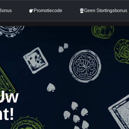
Bonus
Promotiecode
Geen Stortingsbonus
Uw
t!