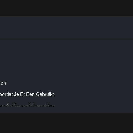
gen
ordat Je Er Een Gebruikt
rplichtingen Belangrijker