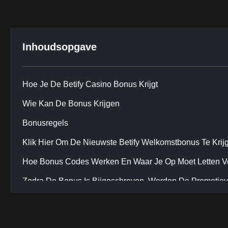
Inhoudsopgave
Hoe Je De Betify Casino Bonus Krijgt
Wie Kan De Bonus Krijgen
Bonusregels
Klik Hier Om De Nieuwste Betify Welkomstbonus Te Krij
Hoe Bonus Codes Werken En Waar Je Op Moet Letten Vo
Zodra De Bonus Is Bijgeschreven, Worden De Promotieve
Promotieverplichtingen: Wat Ze Betekenen In De Praktijk
Inzetregels, Spelweging En Maximale Inzetlimieten