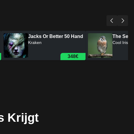
Jacks Or Better 50 Hand
The Secre
Kraken
Cool Iris
348€
 Krijgt