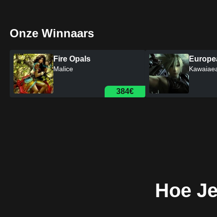
Onze Winnaars
Fire Opals
Europe
Malice
Kawaiae
384€
Hoe Je