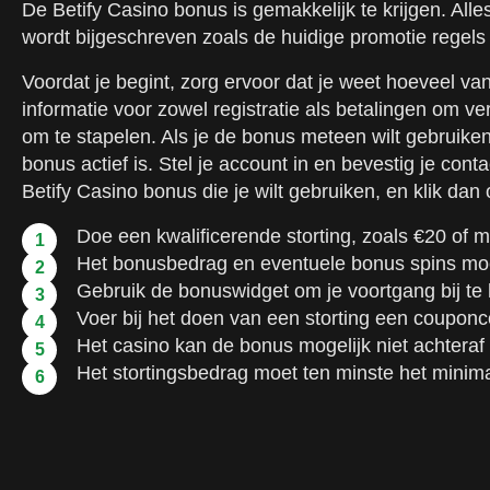
De Betify Casino bonus is gemakkelijk te krijgen. Alle
wordt bijgeschreven zoals de huidige promotie regels
Voordat je begint, zorg ervoor dat je weet hoeveel va
informatie voor zowel registratie als betalingen om v
om te stapelen. Als je de bonus meteen wilt gebruiken,
bonus actief is. Stel je account in en bevestig je co
Betify Casino bonus die je wilt gebruiken, en klik dan
Doe een kwalificerende storting, zoals €20 of m
Het bonusbedrag en eventuele bonus spins moete
Gebruik de bonuswidget om je voortgang bij te h
Voer bij het doen van een storting een coupon
Het casino kan de bonus mogelijk niet achteraf 
Het stortingsbedrag moet ten minste het minima