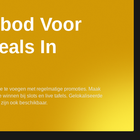
nbod Voor
eals In
oe te voegen met regelmatige promoties. Maak
winnen bij slots en live tafels. Gelokaliseerde
zijn ook beschikbaar.