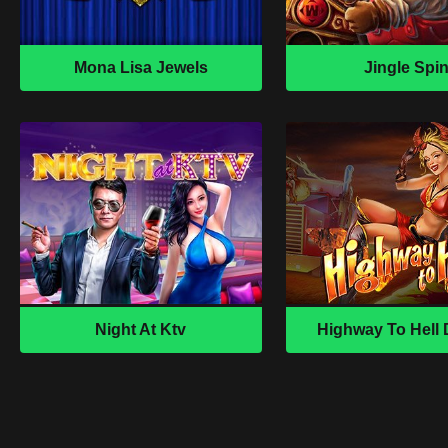
Mona Lisa Jewels
Jingle Spi
Night At Ktv
Highway To Hell 