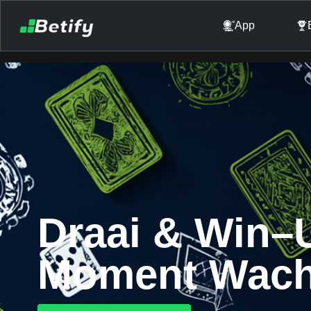
App
Draai & Win–
Moment Wach